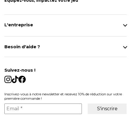
Équipez-vous, impactez votre jeu
L'entreprise
Qui sommes-nous ?
Notre magasin
Besoin d'aide ?
Modes de Livraison
Contact
Données personnelles
Mentions légales
Gestion des cookies
Suivez-nous !
Conditions générales de vente
Inscrivez-vous à notre newsletter et recevez 10% de réduction sur votre
première commande !