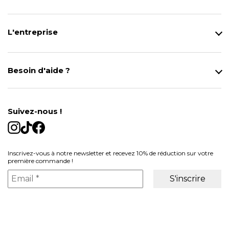
L'entreprise
Qui sommes-nous ?
Notre magasin
Besoin d'aide ?
Modes de Livraison
Contact
Données personnelles
Mentions légales
Gestion des cookies
Suivez-nous !
Conditions générales de vente
Inscrivez-vous à notre newsletter et recevez 10% de réduction sur votre
première commande !