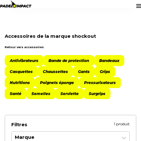
VOTRE PANIER
(0)
80,00
€
Encore
pour bénéficier de la livraison gratuite.
Accessoires de la marque shockout
Retour vers accessoires
Aucun produit dans le panier.
Antivibrateurs
Bande de protection
Bandeaux
Sous-total du panier
0,00
€
Frais de port
0 €
i
Casquettes
Chaussettes
Gants
Grips
Nutritions
Poignets éponge
Pressurisateurs
Total de la commande
0,00
€
Santé
Semelles
Serviette
Surgrips
Voir mon panier
Filtres
1 produit
Marque