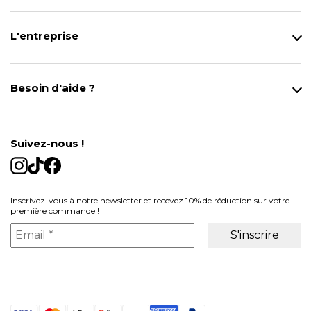
L'entreprise
Qui sommes-nous ?
Notre magasin
Besoin d'aide ?
Modes de Livraison
Contact
Données personnelles
Mentions légales
Gestion des cookies
Suivez-nous !
Conditions générales de vente
Inscrivez-vous à notre newsletter et recevez 10% de réduction sur votre
première commande !