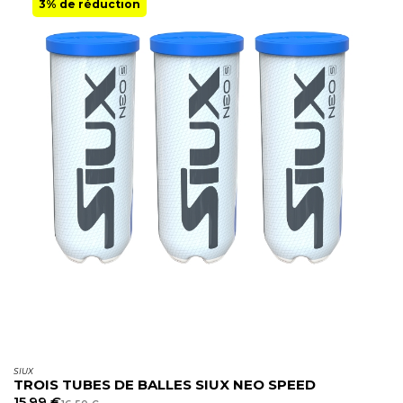
3% de réduction
SIUX
TROIS TUBES DE BALLES SIUX NEO SPEED
15,99
€