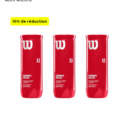
16,50
€
10% de réduction