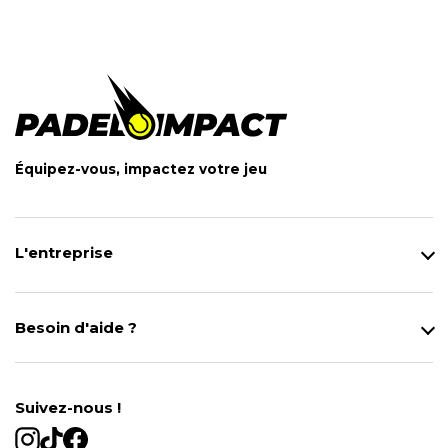
Équipez-vous, impactez votre jeu
L'entreprise
Qui sommes-nous ?
Notre magasin
Besoin d'aide ?
Modes de Livraison
Contact
Données personnelles
Mentions légales
Gestion des cookies
Suivez-nous !
Conditions générales de vente