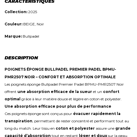
CARACTÉRISTIQUES
Collection:
2025
Couleur:
BEIGE, Noir
Marque:
Bullpadel
DESCRIPTION
POIGNETS ÉPONGE BULLPADEL PREMIER PADEL BPMU-
PMR2507 NOIR – CONFORT ET ABSORPTION OPTIMALE
Les poignets éponge Bullpadel Premier Padel BPMU-PMR2507 Noir
offrent
une absorption efficace de la sueur
et un
confort
optimal
grâce à leur matière douce et légère en coton et polyester.
Une absorption efficace pour plus de performance
Ces poignets éponge sont conçus pour
évacuer rapidement la
transpiration
, permettant de rester concentré et performant tout au
long du match. Leur tissu en
coton et polyester
assure une
grande
capacité d’absorption
tout en restant
léger et doux
sur la peau.