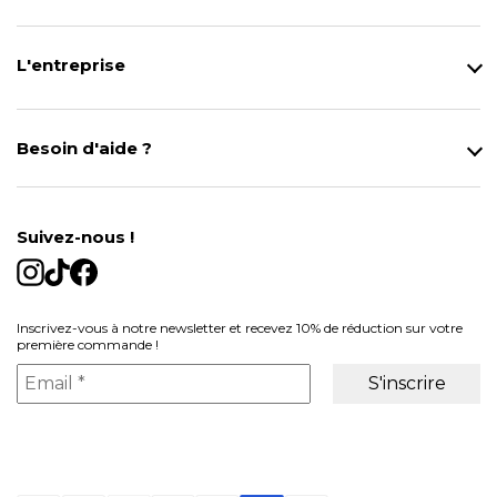
L'entreprise
Qui sommes-nous ?
Notre magasin
Besoin d'aide ?
Modes de Livraison
Contact
Données personnelles
Mentions légales
Gestion des cookies
Suivez-nous !
Conditions générales de vente
Inscrivez-vous à notre newsletter et recevez 10% de réduction sur votre
première commande !