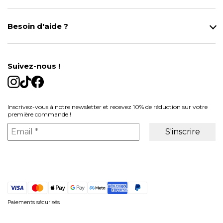
Notre magasin
Besoin d'aide ?
Modes de Livraison
Contact
Données personnelles
Mentions légales
Gestion des cookies
Suivez-nous !
Conditions générales de vente
Inscrivez-vous à notre newsletter et recevez 10% de réduction sur votre
première commande !
Paiements sécurisés