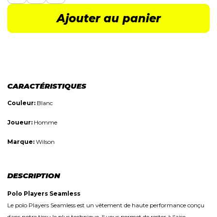
Ajouter au panier
CARACTÉRISTIQUES
Couleur:
Blanc
Joueur:
Homme
Marque:
Wilson
DESCRIPTION
Polo Players Seamless
Le polo Players Seamless est un vêtement de haute performance conçu
dans notre tissu le plus technique. Il vous permet de rester à l'aise