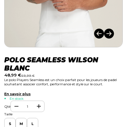
POLO SEAMLESS WILSON
BLANC
48,99
€
69,99
€
Le polo Players Seamless est un choix parfait pour les joueurs de padel
souhaitant associer confort, performance et style sur le court.
En savoir plus
En stock
Qté
Taille
S
M
L