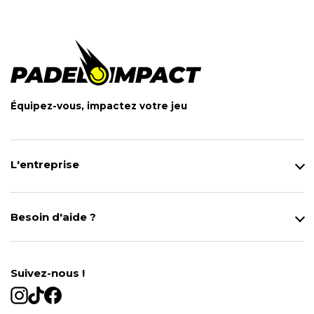
Équipez-vous, impactez votre jeu
L'entreprise
Qui sommes-nous ?
Notre magasin
Besoin d'aide ?
Modes de Livraison
Contact
Données personnelles
Mentions légales
Gestion des cookies
Suivez-nous !
Conditions générales de vente