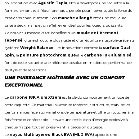
collaboration avec
Agustín Tapia
, Nox a développé une raquette à la
forme diamant et à l’équilibre haut, pensée pour libérer toute la force du
bras dans chaque smash. Son
manche allongé
offre une meilleure
prise à deux mains et un effet levier idéal pour les joueurs puissants.
Ce nouveau modèle 2026 bénéficie d’un
moule entièrement
repensé
, d’une structure plus rigide et d’un équilibre ajustable grâce au
système
Weight Balance
. Les innovations comme la
surface Dual
Spin
, la
peinture photochromique
et le
carbone 18K aluminisé
font de cette raquette une référence absolue en matière de performance,
de style et de sensations.
UNE PUISSANCE MAÎTRISÉE AVEC UN CONFORT
EXCEPTIONNEL
Le
carbone 18K Alum Xtrem
est la clé du comportement unique de
cette raquette. Ce matériau aluminisé renforce la structure, stabilise les
performances face aux variations de température et offre un toucher à la
fois ferme et confortable. Il assure une restitution d’énergie explosive à
chaque frappe, tout en préservant la précision du geste.
Le
noyau Multilayered Black EVA (MLD EVA)
apporte une