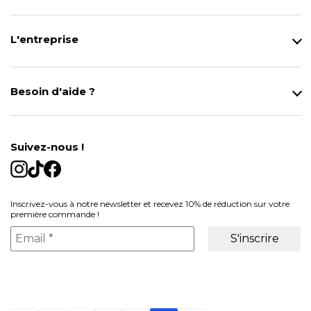
L'entreprise
Qui sommes-nous ?
Notre magasin
Besoin d'aide ?
Modes de Livraison
Contact
Données personnelles
Mentions légales
Gestion des cookies
Suivez-nous !
Conditions générales de vente
Inscrivez-vous à notre newsletter et recevez 10% de réduction sur votre
première commande !