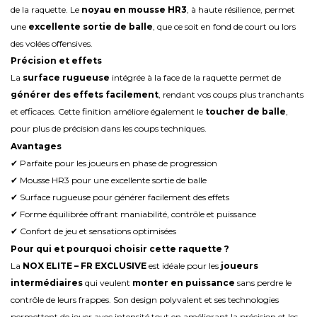
de la raquette. Le
noyau en mousse HR3
, à haute résilience, permet
une
excellente sortie de balle
, que ce soit en fond de court ou lors
des volées offensives.
Précision et effets
La
surface rugueuse
intégrée à la face de la raquette permet de
générer des effets facilement
, rendant vos coups plus tranchants
et efficaces. Cette finition améliore également le
toucher de balle
,
pour plus de précision dans les coups techniques.
Avantages
✔ Parfaite pour les joueurs en phase de progression
✔ Mousse HR3 pour une excellente sortie de balle
✔ Surface rugueuse pour générer facilement des effets
✔ Forme équilibrée offrant maniabilité, contrôle et puissance
✔ Confort de jeu et sensations optimisées
Pour qui et pourquoi choisir cette raquette ?
La
NOX ELITE – FR EXCLUSIVE
est idéale pour les
joueurs
intermédiaires
qui veulent
monter en puissance
sans perdre le
contrôle de leurs frappes. Son design polyvalent et ses technologies
permettent de jouer avec intensité tout en améliorant la précision et les