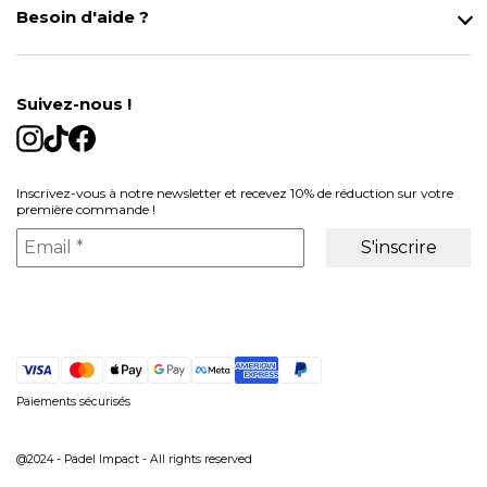
Besoin d'aide ?
Modes de Livraison
Contact
Données personnelles
Mentions légales
Gestion des cookies
Suivez-nous !
Conditions générales de vente
Inscrivez-vous à notre newsletter et recevez 10% de réduction sur votre
première commande !
Paiements sécurisés
@2024 - Padel Impact - All rights reserved