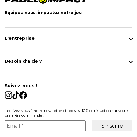
Équipez-vous, impactez votre jeu
L'entreprise
Qui sommes-nous ?
Notre magasin
Besoin d'aide ?
Modes de Livraison
Contact
Données personnelles
Mentions légales
Gestion des cookies
Suivez-nous !
Conditions générales de vente
Inscrivez-vous à notre newsletter et recevez 10% de réduction sur votre
première commande !