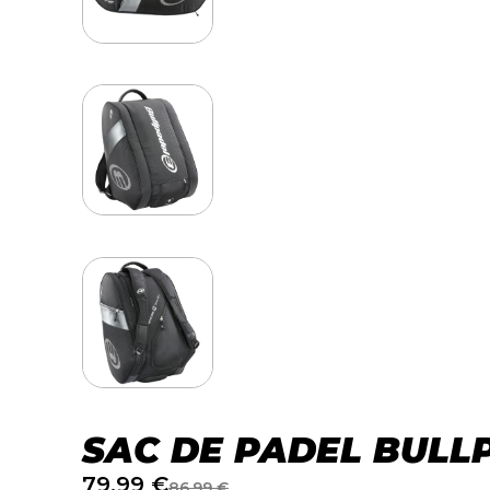
SAC DE PADEL BULL
79,99
€
86,99
€