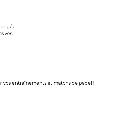
longée.
sives.
our vos entraînements et matchs de padel !