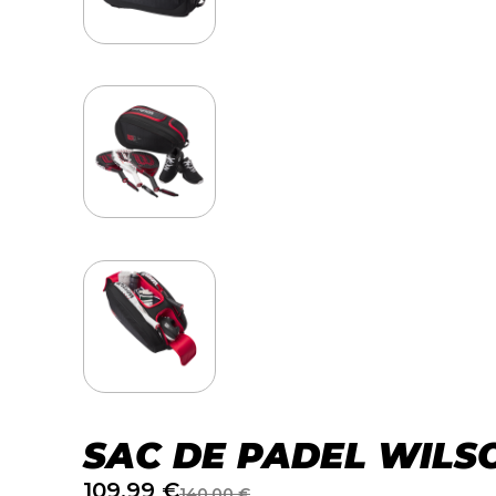
SAC DE PADEL WILS
109,99
€
140,00
€