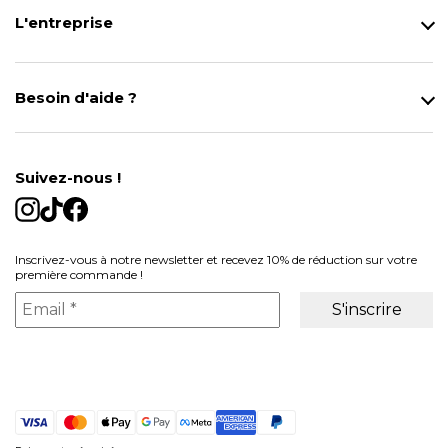
L'entreprise
Qui sommes-nous ?
Notre magasin
Besoin d'aide ?
Modes de Livraison
Contact
Données personnelles
Mentions légales
Gestion des cookies
Suivez-nous !
Conditions générales de vente
Inscrivez-vous à notre newsletter et recevez 10% de réduction sur votre
première commande !