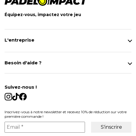
Équipez-vous, impactez votre jeu
L'entreprise
Qui sommes-nous ?
Notre magasin
Besoin d'aide ?
Modes de Livraison
Contact
Données personnelles
Mentions légales
Gestion des cookies
Suivez-nous !
Conditions générales de vente
Inscrivez-vous à notre newsletter et recevez 10% de réduction sur votre
première commande !