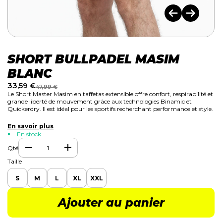
SHORT BULLPADEL MASIM
BLANC
33,59
€
47,99
€
Le
Short Master Masim
en taffetas extensible offre confort, respirabilité et
grande liberté de mouvement grâce aux technologies
Binamic
et
Quickerdry
. Il est idéal pour les sportifs recherchant performance et style.
En savoir plus
En stock
Qté
Taille
S
M
L
XL
XXL
Ajouter au panier