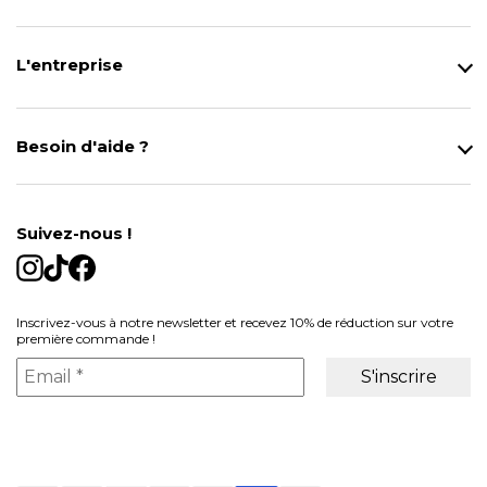
L'entreprise
Qui sommes-nous ?
Notre magasin
Besoin d'aide ?
Modes de Livraison
Contact
Données personnelles
Mentions légales
Gestion des cookies
Suivez-nous !
Conditions générales de vente
Inscrivez-vous à notre newsletter et recevez 10% de réduction sur votre
première commande !