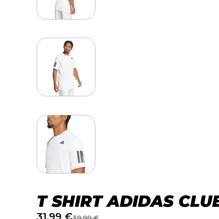
T SHIRT ADIDAS CL
31,99
€
39,99
€