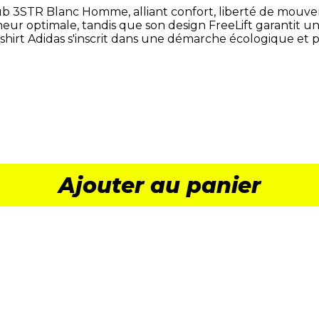
Club 3STR Blanc Homme
, alliant
confort, liberté de mouvem
heur optimale
, tandis que son
design FreeLift
garantit u
t-shirt Adidas s'inscrit dans une démarche
écologique et 
Ajouter au panier