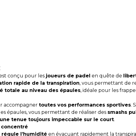
E
est conçu pour les
joueurs de padel
en quête de
libe
tion rapide de la transpiration
, vous permettant de r
é totale au niveau des épaules
, idéale pour les frappe
ur accompagner
toutes vos performances sportives
. 
 des épaules, vous permettant de réaliser des
smashs pui
une tenue toujours impeccable sur le court
.
 concentré
t
régule l’humidité
en évacuant rapidement la transpirat