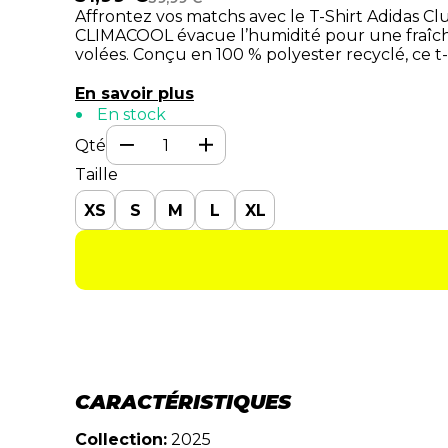
Affrontez vos matchs avec le
T-Shirt Adidas 
CLIMACOOL
évacue l’humidité pour une
fraîc
volées
. Conçu en
100 % polyester recyclé
, ce 
En savoir plus
En stock
Qté
Taille
XS
S
M
L
XL
CARACTÉRISTIQUES
Collection:
2025