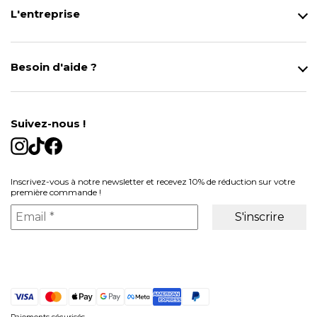
L'entreprise
Qui sommes-nous ?
Notre magasin
Besoin d'aide ?
Modes de Livraison
Contact
Données personnelles
Mentions légales
Gestion des cookies
Suivez-nous !
Conditions générales de vente
Inscrivez-vous à notre newsletter et recevez 10% de réduction sur votre
première commande !