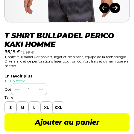
T SHIRT BULLPADEL PERICO
KAKI HOMME
35,19
€
43,99
€
T-shirt Bullpadel Perico vert, léger et respirant, équipé de la technologie
Drynamic et de perforations laser pour un confort frais et dynamique en
match.
En savoir plus
En stock
Qté
Taille
S
M
L
XL
XXL
Ajouter au panier