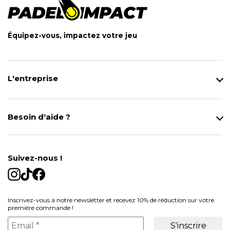
Équipez-vous, impactez votre jeu
L'entreprise
Qui sommes-nous ?
Notre magasin
Besoin d'aide ?
Modes de Livraison
Contact
Données personnelles
Mentions légales
Gestion des cookies
Suivez-nous !
Conditions générales de vente
Inscrivez-vous à notre newsletter et recevez 10% de réduction sur votre
première commande !