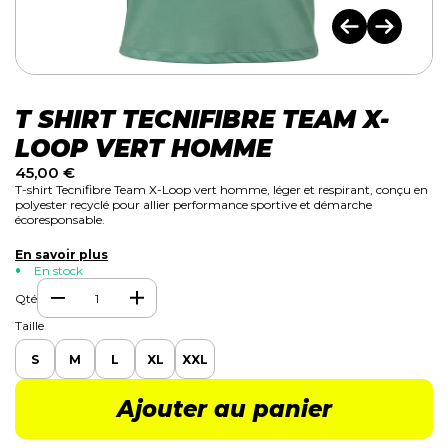
T SHIRT TECNIFIBRE TEAM X-
LOOP VERT HOMME
45,00
€
T-shirt Tecnifibre Team X-Loop vert homme, léger et respirant, conçu en
polyester recyclé pour allier performance sportive et démarche
écoresponsable.
En savoir plus
En stock
Qté
Taille
S
M
L
XL
XXL
Ajouter au panier