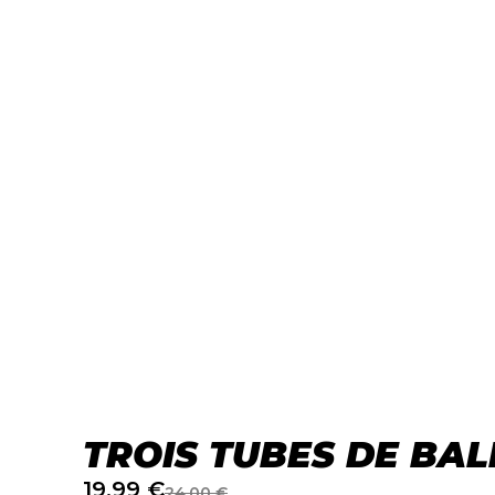
TROIS TUBES DE BA
19,99
€
24,00
€