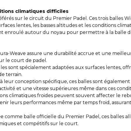
tions climatiques difficiles
référés sur le circuit du Premier Padel. Ces trois balles
urfaces lentes, les basses altitudes et les conditions cli
 enroulé autour du noyau pour permettre à la balle d
ra-Weave assure une durabilité accrue et une meilleure 
ur le court de padel.
les sont spécialement adaptées aux surfaces lentes, off
e terrain.
 leur conception spécifique, ces balles sont également id
éactivité et une vitesse supérieures même dans ces condit
ons climatiques froides peuvent souvent affecter le rebon
nir leurs performances même par temps froid, assurant 
 comme balle officielle du Premier Padel, ces balles alli
iques et compétitifs sur le court.