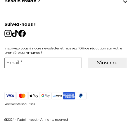
Besoin d'aide ?
Modes de Livraison
Contact
Données personnelles
Mentions légales
Gestion des cookies
Suivez-nous !
Conditions générales de vente
Inscrivez-vous à notre newsletter et recevez 10% de réduction sur votre
première commande !
Paiements sécurisés
@2024 - Padel Impact - All rights reserved