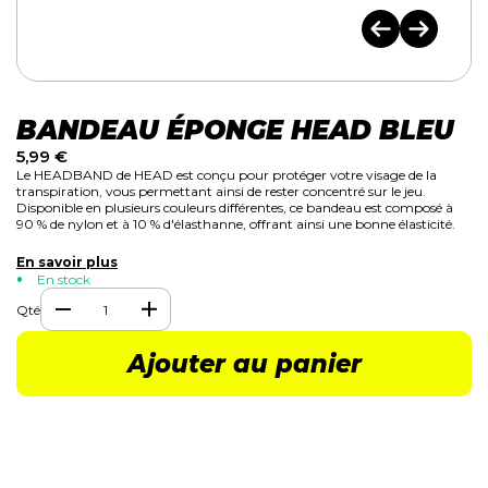
BANDEAU ÉPONGE HEAD BLEU
5,99
€
Le HEADBAND de HEAD est conçu pour protéger votre visage de la
transpiration, vous permettant ainsi de rester concentré sur le jeu.
Disponible en plusieurs couleurs différentes, ce bandeau est composé à
90 % de nylon et à 10 % d'élasthanne, offrant ainsi une bonne élasticité.
En savoir plus
En stock
Qté
Ajouter au panier