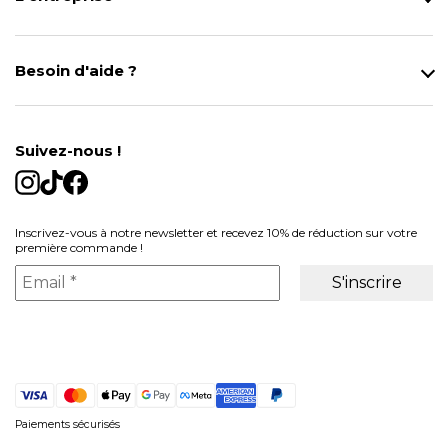
Qui sommes-nous ?
Notre magasin
Besoin d'aide ?
Modes de Livraison
Contact
Données personnelles
Mentions légales
Gestion des cookies
Suivez-nous !
Conditions générales de vente
Inscrivez-vous à notre newsletter et recevez 10% de réduction sur votre
première commande !
Paiements sécurisés