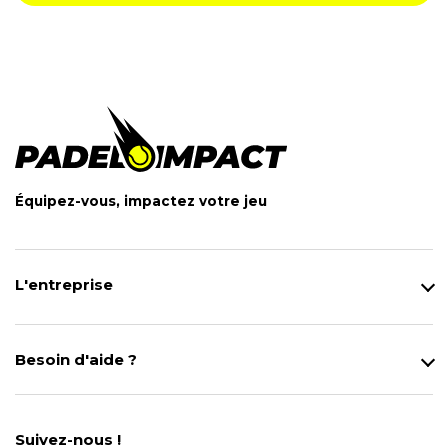
Équipez-vous, impactez votre jeu
L'entreprise
Qui sommes-nous ?
Notre magasin
Besoin d'aide ?
Modes de Livraison
Contact
Données personnelles
Mentions légales
Gestion des cookies
Suivez-nous !