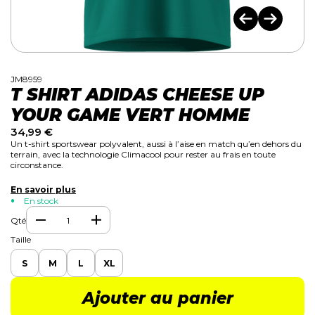
JM8959
T SHIRT ADIDAS CHEESE UP
YOUR GAME VERT HOMME
34,99
€
Un t-shirt sportswear polyvalent, aussi à l’aise en match qu’en dehors du
terrain, avec la technologie Climacool pour rester au frais en toute
circonstance.
En savoir plus
En stock
Qté
Taille
S
M
L
XL
Ajouter au panier