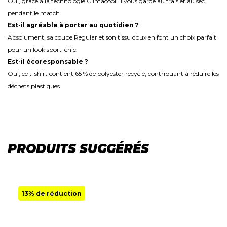
Oui, grâce à la technologie Climacool, il vous garde au frais et au sec
pendant le match.
Est-il agréable à porter au quotidien ?
Absolument, sa coupe Regular et son tissu doux en font un choix parfait
pour un look sport-chic.
Est-il écoresponsable ?
Oui, ce t-shirt contient 65 % de polyester recyclé, contribuant à réduire les
déchets plastiques.
PRODUITS SUGGÉRÉS
13% de réduction