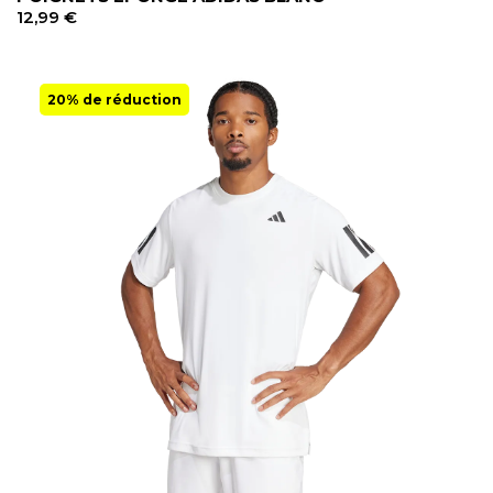
12,99
€
20% de réduction