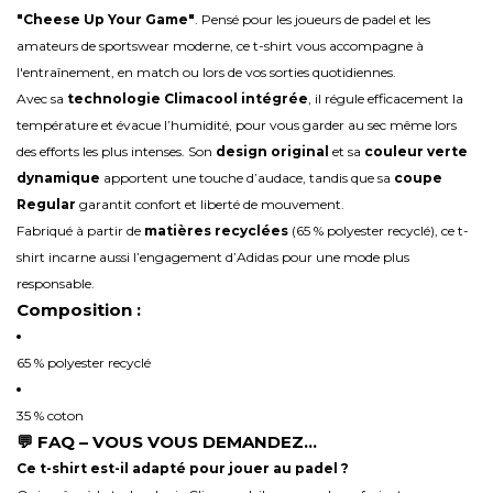
"Cheese Up Your Game"
. Pensé pour les joueurs de padel et les
amateurs de sportswear moderne, ce t-shirt vous accompagne à
l'entraînement, en match ou lors de vos sorties quotidiennes.
Avec sa
technologie Climacool intégrée
, il régule efficacement la
température et évacue l’humidité, pour vous garder au sec même lors
des efforts les plus intenses. Son
design original
et sa
couleur verte
dynamique
apportent une touche d’audace, tandis que sa
coupe
Regular
garantit confort et liberté de mouvement.
Fabriqué à partir de
matières recyclées
(65 % polyester recyclé), ce t-
shirt incarne aussi l’engagement d’Adidas pour une mode plus
responsable.
Composition :
65 % polyester recyclé
35 % coton
💬 FAQ – VOUS VOUS DEMANDEZ…
Ce t-shirt est-il adapté pour jouer au padel ?