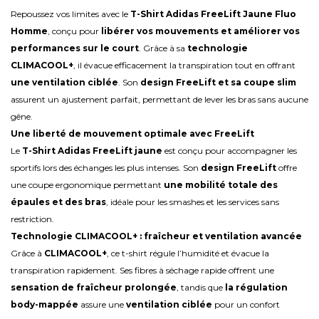
Repoussez vos limites avec le
T-Shirt Adidas FreeLift Jaune Fluo
Homme
, conçu pour
libérer vos mouvements et améliorer vos
performances sur le court
. Grâce à sa
technologie
CLIMACOOL+
, il évacue efficacement la transpiration tout en offrant
une ventilation ciblée
. Son
design FreeLift et sa coupe slim
assurent un ajustement parfait, permettant de lever les bras sans aucune
gêne.
Une liberté de mouvement optimale avec FreeLift
Le
T-Shirt Adidas FreeLift jaune
est conçu pour accompagner les
sportifs lors des échanges les plus intenses. Son
design FreeLift
offre
une coupe ergonomique permettant
une mobilité totale des
épaules et des bras
, idéale pour les smashes et les services sans
restriction.
Technologie CLIMACOOL+ : fraîcheur et ventilation avancée
Grâce à
CLIMACOOL+
, ce t-shirt régule l’humidité et évacue la
transpiration rapidement. Ses fibres à séchage rapide offrent une
sensation de fraîcheur prolongée
, tandis que
la régulation
body-mappée
assure une
ventilation ciblée
pour un confort