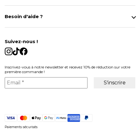
Notre magasin
Besoin d'aide ?
Modes de Livraison
Contact
Données personnelles
Mentions légales
Gestion des cookies
Suivez-nous !
Conditions générales de vente
Inscrivez-vous à notre newsletter et recevez 10% de réduction sur votre
première commande !
Paiements sécurisés