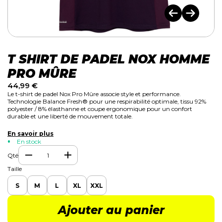
T SHIRT DE PADEL NOX HOMME
PRO MÛRE
44,99
€
Le t-shirt de padel Nox Pro Mûre associe style et performance.
Technologie Balance Fresh® pour une respirabilité optimale, tissu 92%
polyester / 8% élasthanne et coupe ergonomique pour un confort
durable et une liberté de mouvement totale.
En savoir plus
En stock
Qté
Taille
S
M
L
XL
XXL
Ajouter au panier