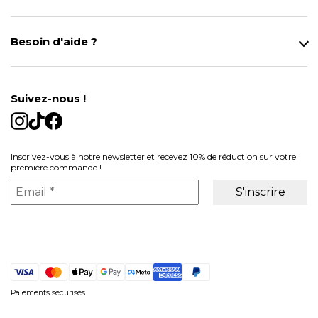
Qui sommes-nous ?
Notre magasin
Besoin d'aide ?
Modes de Livraison
Contact
Données personnelles
Mentions légales
Gestion des cookies
Suivez-nous !
Conditions générales de vente
Inscrivez-vous à notre newsletter et recevez 10% de réduction sur votre
première commande !
Paiements sécurisés