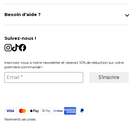
Notre magasin
Besoin d'aide ?
Modes de Livraison
Contact
Données personnelles
Mentions légales
Gestion des cookies
Suivez-nous !
Conditions générales de vente
Inscrivez-vous à notre newsletter et recevez 10% de réduction sur votre
première commande !
Paiements sécurisés